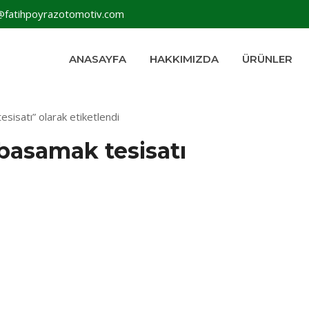
@fatihpoyrazotomotiv.com
ANASAYFA
HAKKIMIZDA
ÜRÜNLER
esisatı” olarak etiketlendi
i basamak tesisatı