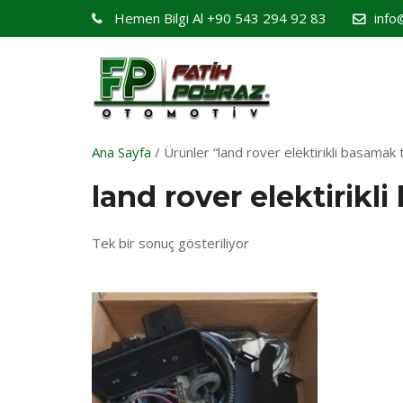
Hemen Bilgi Al
+90 543 294 92 83
info
Ana Sayfa
/ Ürünler “land rover elektirikli basamak t
land rover elektirikl
Tek bir sonuç gösteriliyor