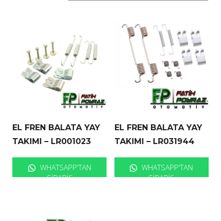
EL FREN BALATA YAY
EL FREN BALATA YAY
TAKIMI – LR001023
TAKIMI – LR031944
WHATSAPP'TAN
WHATSAPP'TAN
SIPARIŞ
SIPARIŞ