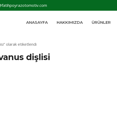
@fatihpoyrazotomotiv.com
ANASAYFA
HAKKIMIZDA
ÜRÜNLER
si” olarak etiketlendi
vanus dişlisi