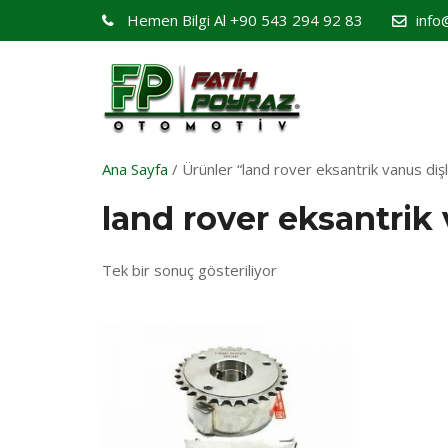
Hemen Bilgi Al
+90 543 294 92 83
info
Ana Sayfa
/ Ürünler “land rover eksantrik vanus dişli
land rover eksantrik 
Tek bir sonuç gösteriliyor