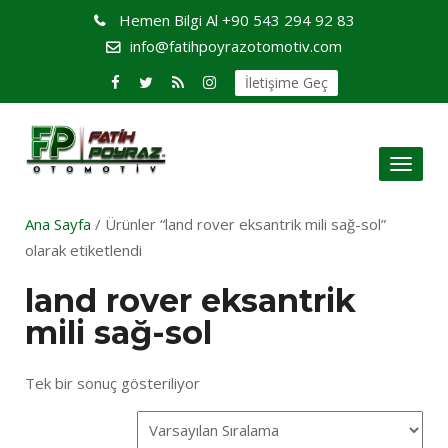
Hemen Bilgi Al
+90 543 294 92 83
info@fatihpoyrazotomotiv.com
İletişime Geç
Toggl
naviga
Ana Sayfa
/ Ürünler “land rover eksantrik mili sağ-sol”
olarak etiketlendi
land rover eksantrik
mili sağ-sol
Tek bir sonuç gösteriliyor