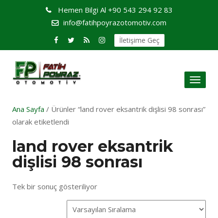
Hemen Bilgi Al
+90 543 294 92 83
info@fatihpoyrazotomotiv.com
İletişime Geç
Toggl
naviga
Ana Sayfa
/ Ürünler “land rover eksantrik dişlisi 98 sonrası”
olarak etiketlendi
land rover eksantrik
dişlisi 98 sonrası
Tek bir sonuç gösteriliyor