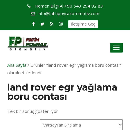
Hemen Bilgi Al
+90 543 294 92 83
info@fatihpoyrazotomotiv.com
İletişime Geç
Toggl
naviga
Ana Sayfa
/ Ürünler “land rover egr yağlama boru contası”
olarak etiketlendi
land rover egr yağlama
boru contası
Tek bir sonuç gösteriliyor