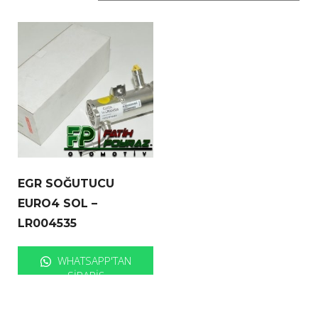
EGR SOĞUTUCU
EURO4 SOL –
LR004535
WHATSAPP'TAN
SIPARIŞ