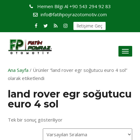
Hemen Bilgi Al
+90 543 294 92 83
info@fatihpoyrazotomotiv.com
İletişime Geç
Toggl
naviga
Ana Sayfa
/ Ürünler “land rover egr soğutucu euro 4 sol”
olarak etiketlendi
land rover egr soğutucu
euro 4 sol
Tek bir sonuç gösteriliyor