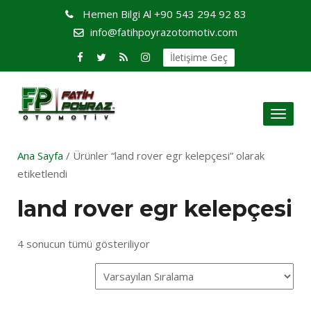
Hemen Bilgi Al
+90 543 294 92 83
info@fatihpoyrazotomotiv.com
İletişime Geç
Toggl
naviga
Ana Sayfa
/ Ürünler “land rover egr kelepçesi” olarak
etiketlendi
land rover egr kelepçesi
4 sonucun tümü gösteriliyor