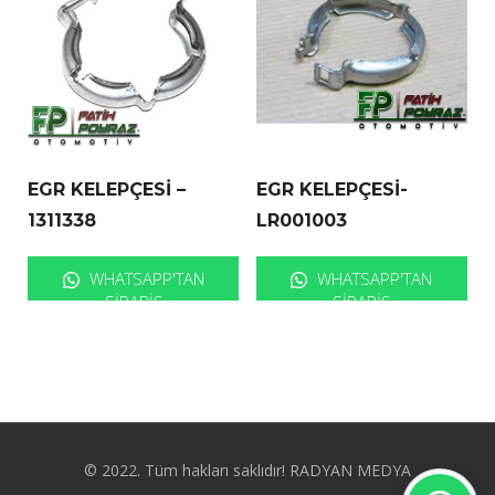
EGR KELEPÇESİ –
EGR KELEPÇESİ-
1311338
LR001003
WHATSAPP'TAN
WHATSAPP'TAN
SIPARIŞ
SIPARIŞ
© 2022. Tüm hakları saklıdır! RADYAN MEDYA