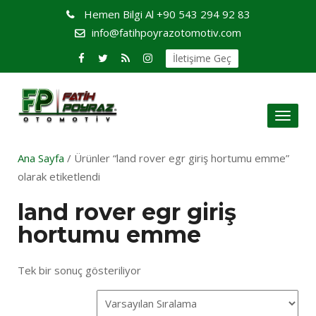
Hemen Bilgi Al
+90 543 294 92 83
info@fatihpoyrazotomotiv.com
İletişime Geç
Toggl
naviga
Ana Sayfa
/ Ürünler “land rover egr giriş hortumu emme”
olarak etiketlendi
land rover egr giriş
hortumu emme
Tek bir sonuç gösteriliyor