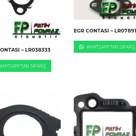
EGR CONTASI – LR0789
WHATSAPP'TAN SIPARIŞ
ONTASI – LR038333
HATSAPP'TAN SIPARIŞ