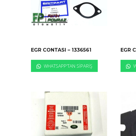
EGR CONTASI – 1336561
EGR C
WHATSAPP'TAN SIPARIŞ
W