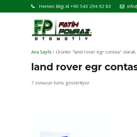
Hemen Bilgi Al
+90 543 294 92 83
info
Ana Sayfa
/ Ürünler “land rover egr contası” olarak 
land rover egr contas
7 sonucun tümü gösteriliyor