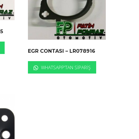
15
EGR CONTASI – LR078916
WHATSAPP'TAN SIPARIŞ