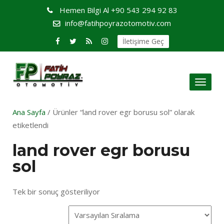
Hemen Bilgi Al
+90 543 294 92 83
info@fatihpoyrazotomotiv.com
İletişime Geç
Toggl
naviga
Ana Sayfa
/ Ürünler “land rover egr borusu sol” olarak
etiketlendi
land rover egr borusu
sol
Tek bir sonuç gösteriliyor