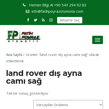
Hemen Bilgi Al
+90 543 294 92 83
info@fatihpoyrazotomotiv.com
İletişime Geç
Toggl
naviga
Ana Sayfa
/ Ürünler “land rover dış ayna camı sağ” olarak
etiketlendi
land rover dış ayna
camı sağ
Tek bir sonuç gösteriliyor