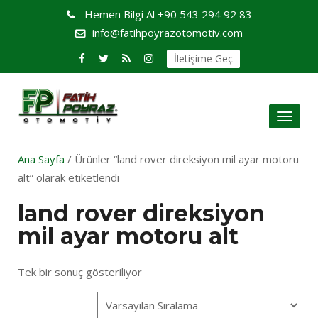
Hemen Bilgi Al
+90 543 294 92 83
info@fatihpoyrazotomotiv.com
İletişime Geç
Toggl
naviga
Ana Sayfa
/ Ürünler “land rover direksiyon mil ayar motoru
alt” olarak etiketlendi
land rover direksiyon
mil ayar motoru alt
Tek bir sonuç gösteriliyor