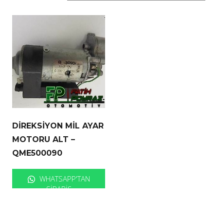
DİREKSİYON MİL AYAR
MOTORU ALT –
QME500090
WHATSAPP'TAN
SIPARIŞ