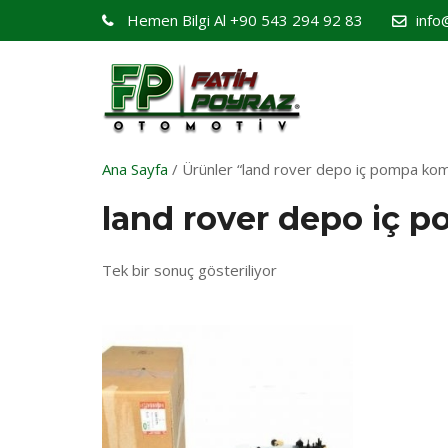
Hemen Bilgi Al
+90 543 294 92 83
info
Ana Sayfa
/ Ürünler “land rover depo iç pompa komp
land rover depo iç 
Tek bir sonuç gösteriliyor