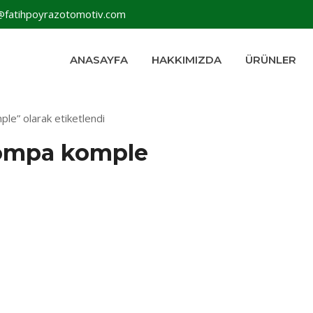
@fatihpoyrazotomotiv.com
ANASAYFA
HAKKIMIZDA
ÜRÜNLER
le” olarak etiketlendi
pompa komple