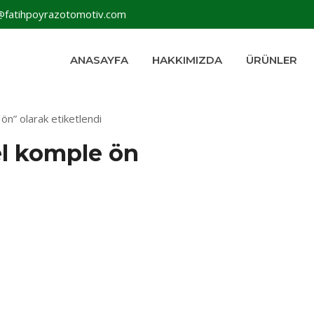
@fatihpoyrazotomotiv.com
ANASAYFA
HAKKIMIZDA
ÜRÜNLER
ön” olarak etiketlendi
el komple ön