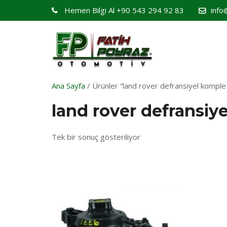
Hemen Bilgi Al
+90 543 294 92 83
info
Ana Sayfa
/ Ürünler “land rover defransiyel komple 
land rover defransiy
Tek bir sonuç gösteriliyor