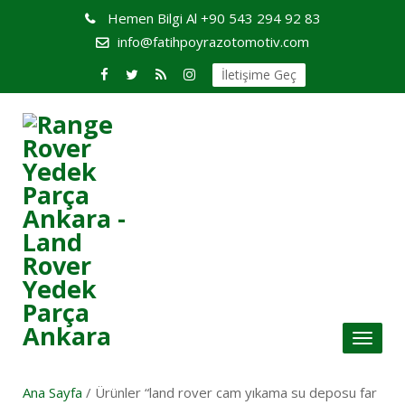
Hemen Bilgi Al
+90 543 294 92 83
info@fatihpoyrazotomotiv.com
İletişime Geç
Toggl
naviga
Ana Sayfa
/ Ürünler “land rover cam yıkama su deposu far