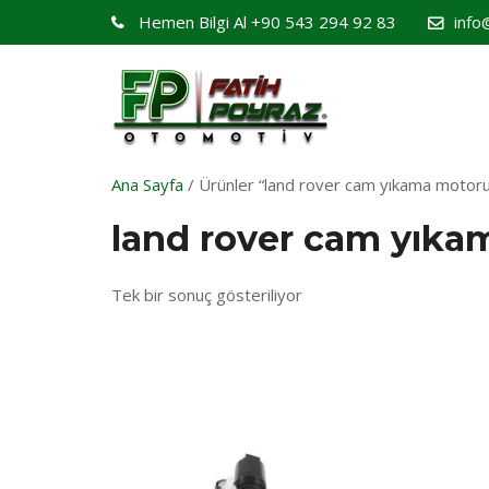
Hemen Bilgi Al
+90 543 294 92 83
info
Ana Sayfa
/ Ürünler “land rover cam yıkama motoru”
land rover cam yıka
Tek bir sonuç gösteriliyor