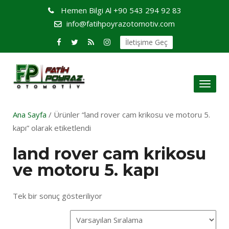
Hemen Bilgi Al
+90 543 294 92 83
info@fatihpoyrazotomotiv.com
İletişime Geç
Toggl
naviga
Ana Sayfa
/ Ürünler “land rover cam krikosu ve motoru 5.
kapı” olarak etiketlendi
land rover cam krikosu
ve motoru 5. kapı
Tek bir sonuç gösteriliyor