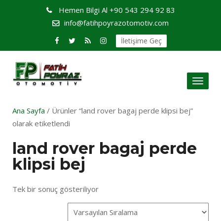
Hemen Bilgi Al
+90 543 294 92 83
info@fatihpoyrazotomotiv.com
İletişime Geç
Toggl
naviga
Ana Sayfa
/ Ürünler “land rover bagaj perde klipsi bej”
olarak etiketlendi
land rover bagaj perde
klipsi bej
Tek bir sonuç gösteriliyor