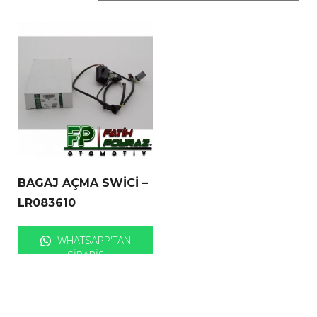
BAGAJ AÇMA SWİCİ –
LR083610
WHATSAPP'TAN
SIPARIŞ