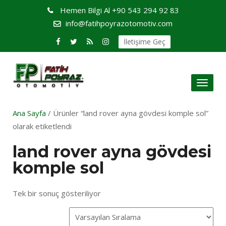
Hemen Bilgi Al
+90 543 294 92 83
info@fatihpoyrazotomotiv.com
İletişime Geç
Toggl
naviga
Ana Sayfa
/ Ürünler “land rover ayna gövdesi komple sol”
olarak etiketlendi
land rover ayna gövdesi
komple sol
Tek bir sonuç gösteriliyor