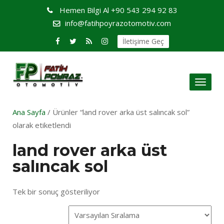
Hemen Bilgi Al
+90 543 294 92 83
info@fatihpoyrazotomotiv.com
İletişime Geç
Toggl
naviga
Ana Sayfa
/ Ürünler “land rover arka üst salıncak sol”
olarak etiketlendi
land rover arka üst
salıncak sol
Tek bir sonuç gösteriliyor