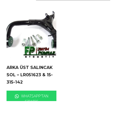
ARKA ÜST SALINCAK
SOL – LR051623 & 15-
315-142
WHATSAPP'TAN
SIPARIŞ