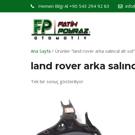
Hemen Bilgi Al
+90 543 294 92 83
info
Ana Sayfa
/ Ürünler “land rover arka salıncal alt sol”
land rover arka salınc
Tek bir sonuç gösteriliyor