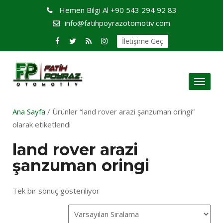
Hemen Bilgi Al
+90 543 294 92 83
info@fatihpoyrazotomotiv.com
İletişime Geç
Toggl
naviga
Ana Sayfa
/ Ürünler “land rover arazi şanzuman oringi”
olarak etiketlendi
land rover arazi
şanzuman oringi
Tek bir sonuç gösteriliyor