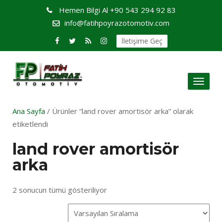
Hemen Bilgi Al
+90 543 294 92 83
info@fatihpoyrazotomotiv.com
İletişime Geç
Toggl
naviga
Ana Sayfa
/ Ürünler “land rover amortisör arka” olarak
etiketlendi
land rover amortisör
arka
2 sonucun tümü gösteriliyor