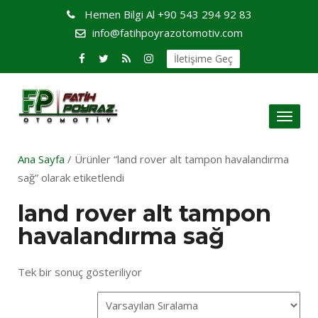
Hemen Bilgi Al
+90 543 294 92 83
info@fatihpoyrazotomotiv.com
İletişime Geç
Toggl
naviga
Ana Sayfa
/ Ürünler “land rover alt tampon havalandırma
sağ” olarak etiketlendi
land rover alt tampon
havalandırma sağ
Tek bir sonuç gösteriliyor