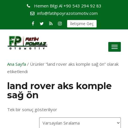
Hemen Bilgi Al
+90 543 294 92 83
info@fatihpoyrazotomotiv.com
İletişime Geç
Toggl
naviga
Ana Sayfa
/ Ürünler “land rover aks komple sağ ön” olarak
etiketlendi
land rover aks komple
sağ ön
Tek bir sonuç gösteriliyor