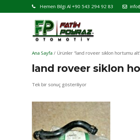
Hemen Bilgi Al
+90 543 294 92 83
info
Ana Sayfa
/ Ürünler “land roveer siklon hortumu alt”
land roveer siklon h
Tek bir sonuç gösteriliyor