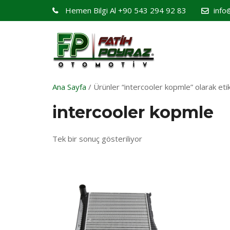
Hemen Bilgi Al
+90 543 294 92 83
info
Ana Sayfa
/ Ürünler “intercooler kopmle” olarak eti
intercooler kopmle
Tek bir sonuç gösteriliyor