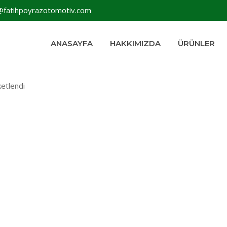
@fatihpoyrazotomotiv.com
ANASAYFA
HAKKIMIZDA
ÜRÜNLER
ketlendi