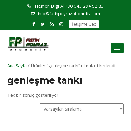
Hemen Bilgi Al
+90 543 294 92 83
info@fatihpoyrazotomotiv.com
İletişime Geç
Toggl
naviga
Ana Sayfa
/ Ürünler “genleşme tankı” olarak etiketlendi
genleşme tankı
Tek bir sonuç gösteriliyor