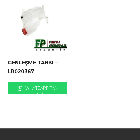
GENLEŞME TANKI –
LR020367
WHATSAPP'TAN
SIPARIŞ