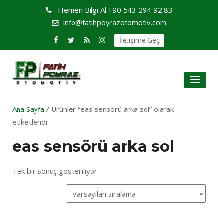
Hemen Bilgi Al
+90 543 294 92 83
info@fatihpoyrazotomotiv.com
İletişime Geç
Toggl
naviga
Ana Sayfa
/ Ürünler “eas sensörü arka sol” olarak
etiketlendi
eas sensörü arka sol
Tek bir sonuç gösteriliyor