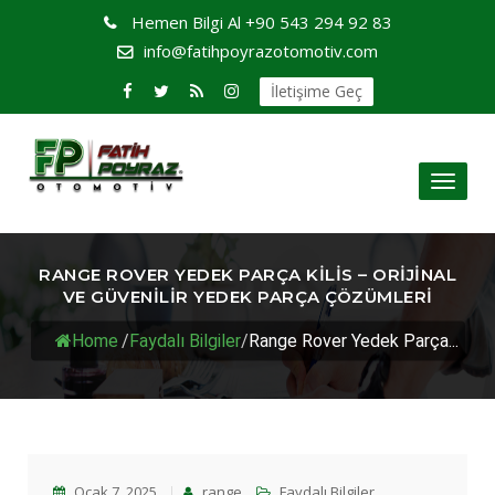
Hemen Bilgi Al
+90 543 294 92 83
info@fatihpoyrazotomotiv.com
İletişime Geç
Toggl
naviga
RANGE ROVER YEDEK PARÇA KILIS – ORIJINAL
VE GÜVENILIR YEDEK PARÇA ÇÖZÜMLERI
Home
/
Faydalı Bilgiler
/
Range Rover Yedek Parça...
Ocak 7, 2025
range
Faydalı Bilgiler