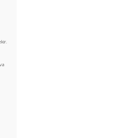
kir.
ava