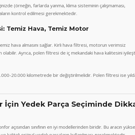
iğinizde (örneğin, farlarda yanma, klima sisteminin çalışmaması,
aların kontrol edilmesi gerekmektedir.
resi: Temiz Hava, Temiz Motor
temiz hava almasını sağlar. Kirli hava filtresi, motorun verimsiz
abilir. Ayrıca, polen filtresi de iç mekandaki hava kalitesini iyileşti
.000-20.000 kilometrede bir değiştirilmelidir. Polen filtresi ise yıld
r İçin Yedek Parça Seçiminde Dikk
 açısından sınıfının en iyi modellerinden biridir. Bu aracın yüks
e kaliteli orijinal yedek parçaların kullanılması gerekmektedir.