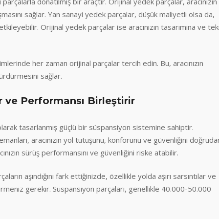
arçalarla donatılmış bir araçtır. Orijinal yedek parçalar, aracınızın
masını sağlar. Yan sanayi yedek parçalar, düşük maliyetli olsa da,
kileyebilir. Orijinal yedek parçalar ise aracınızın tasarımına ve tek
lerinde her zaman orijinal parçalar tercih edin. Bu, aracınızın
ürdürmesini sağlar.
 ve Performansı Birleştirir
larak tasarlanmış güçlü bir süspansiyon sistemine sahiptir.
emanları, aracınızın yol tutuşunu, konforunu ve güvenliğini doğruda
ınızın sürüş performansını ve güvenliğini riske atabilir.
arın aşındığını fark ettiğinizde, özellikle yolda aşırı sarsıntılar ve
tirmeniz gerekir. Süspansiyon parçaları, genellikle 40.000-50.000