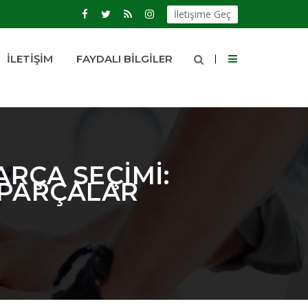
İletişime Geç
İLETIŞIM
FAYDALI BILGILER
RÇA SEÇIMI:
 PARÇALAR