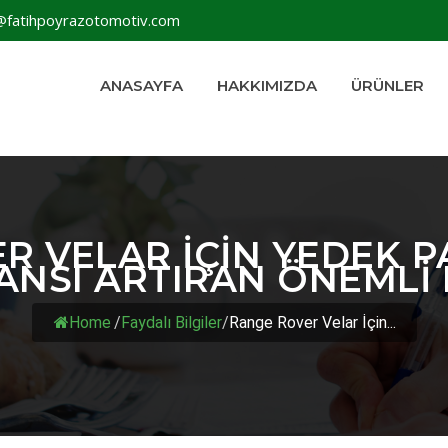
@fatihpoyrazotomotiv.com
ANASAYFA
HAKKIMIZDA
ÜRÜNLER
R VELAR İÇIN YEDEK PA
NSI ARTIRAN ÖNEMLI
Home
/
Faydalı Bilgiler
/
Range Rover Velar İçin...