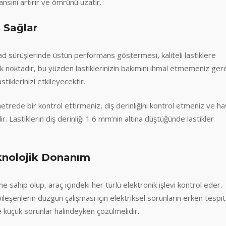
sını artırır ve ömrünü uzatır.
ş Sağlar
d sürüşlerinde üstün performans göstermesi, kaliteli lastiklere
tek noktadır, bu yüzden lastiklerinizin bakımını ihmal etmemeniz gere
stiklerinizi etkileyecektir.
metrede bir kontrol ettirmeniz, diş derinliğini kontrol etmeniz ve h
r. Lastiklerin diş derinliği 1.6 mm’nin altına düştüğünde lastikler
Teknolojik Donanım
e sahip olup, araç içindeki her türlü elektronik işlevi kontrol eder.
bileşenlerin düzgün çalışması için elektriksel sorunların erken tespit
le küçük sorunlar halindeyken çözülmelidir.