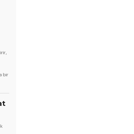
rir,
a bir
at
ek