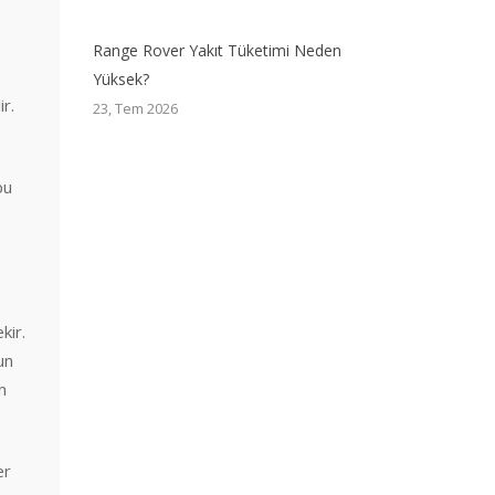
Range Rover Yakıt Tüketimi Neden
Yüksek?
ir.
23, Tem 2026
bu
kir.
un
n
er