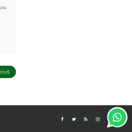
rünü
IOUS