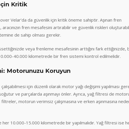
çin Kritik
over Velar’da da güvenlik için kritik öneme sahiptir. Aşınan fren
, aracınızın fren mesafesini artırabilir ve güvenlik riskleri oluşturabil
stemine de sahip olması gerekir.
issettiğinizde veya frenleme mesafesinin arttığını fark ettiğinizde, 
 30.000-40.000 kilometrede bir fren sistemi kontrol edilmelidir.
imi: Motorunuzu Koruyun
çalışabilmesi için düzenli olarak motor yağı değişimi yapılması gere
soğutur ve parçalarda aşınmayı önler. Ayrıca, yağ filtresi de motor
alı filtreler, motorun verimsiz çalışmasına ve erken aşınmasına nede
e her 10.000-15.000 kilometrede bir yapılmalıdır. Yağ filtresi ise h