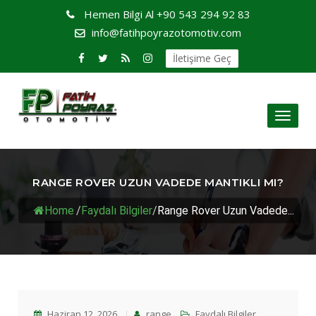
Hemen Bilgi Al
+90 543 294 92 83
info@fatihpoyrazotomotiv.com
İletişime Geç
Toggl
naviga
RANGE ROVER UZUN VADEDE MANTIKLI MI?
Home
/
Faydalı Bilgiler
/
Range Rover Uzun Vadede...
Haziran 12, 2026
range
Faydalı Bilgiler