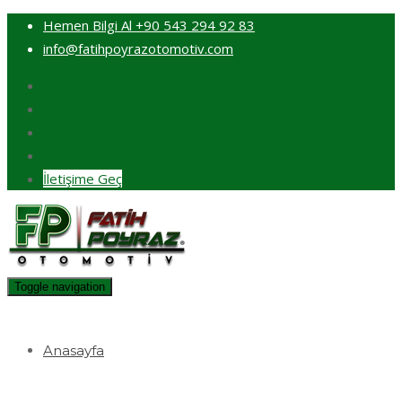
Hemen Bilgi Al
+90 543 294 92 83
info@fatihpoyrazotomotiv.com
İletişime Geç
Toggle navigation
Anasayfa