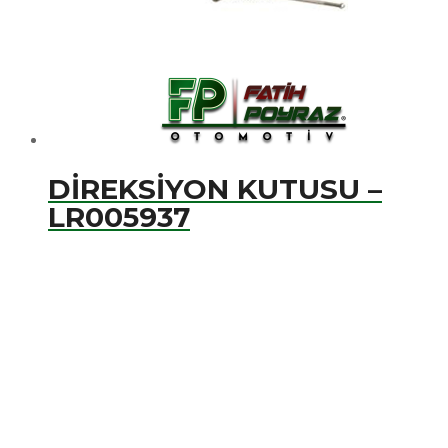
DİREKSİYON KUTUSU –
LR005937