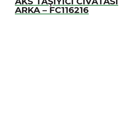
AKS TAŞIYICI CİVATASI
ARKA – FC116216