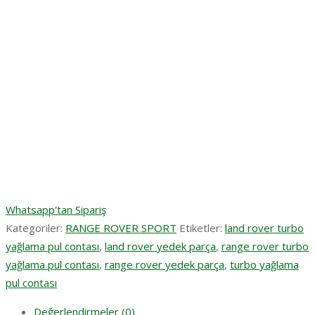
Whatsapp'tan Sipariş
Kategoriler:
RANGE ROVER SPORT
Etiketler:
land rover turbo
yağlama pul contası
,
land rover yedek parça
,
range rover turbo
yağlama pul contası
,
range rover yedek parça
,
turbo yağlama
pul contası
Değerlendirmeler (0)