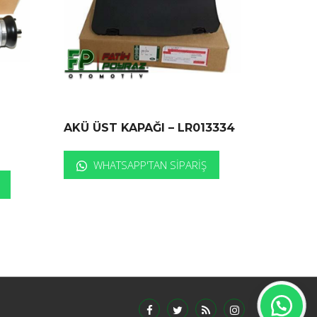
AKÜ ÜST KAPAĞI – LR013334
WHATSAPP'TAN SIPARIŞ