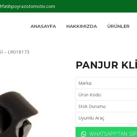
@fatihpoyrazotomotiv.com
ANASAYFA
HAKKIMIZDA
ÜRÜNLER
Sİ – LR018173
PANJUR KLİ
Marka:
Ürün Kodu:
Stok Durumu:
Uyumlu Araç
WHATSAPP'TAN SIP