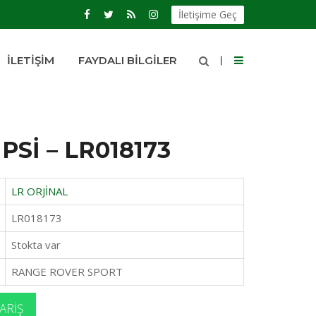
İletişime Geç
İLETIŞIM
FAYDALI BILGILER
PSİ – LR018173
LR ORJİNAL
LR018173
Stokta var
RANGE ROVER SPORT
ARIŞ