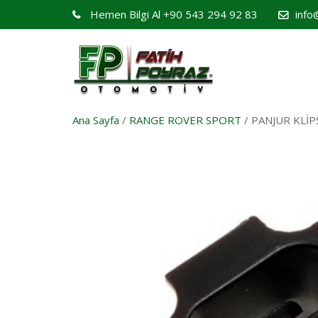
Hemen Bilgi Al
+90 543 294 92 83
info
Ana Sayfa
/
RANGE ROVER SPORT
/ PANJUR KLİP