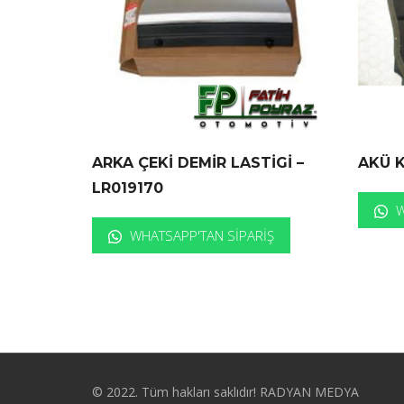
ARKA ÇEKİ DEMİR LASTİGİ –
AKÜ K
LR019170
W
WHATSAPP'TAN SIPARIŞ
© 2022. Tüm hakları saklıdır! RADYAN MEDYA