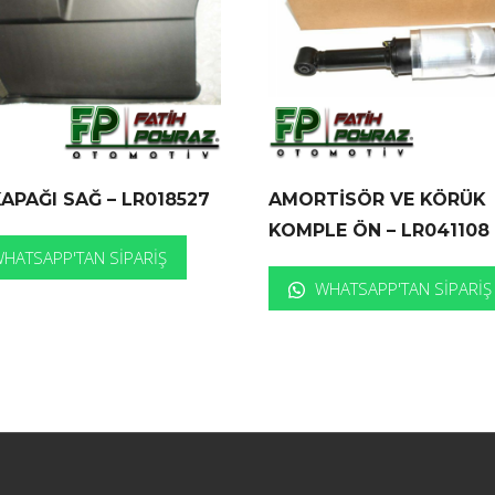
APAĞI SAĞ – LR018527
AMORTİSÖR VE KÖRÜK
KOMPLE ÖN – LR041108
HATSAPP'TAN SIPARIŞ
WHATSAPP'TAN SIPARIŞ