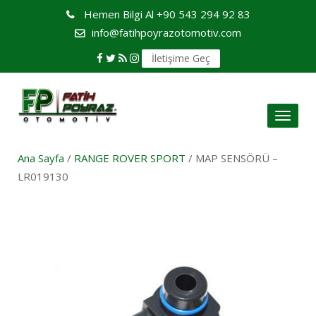
Hemen Bilgi Al
+90 543 294 92 83
info@fatihpoyrazotomotiv.com
İletişime Geç
Toggl
naviga
Ana Sayfa
/
RANGE ROVER SPORT
/ MAP SENSÖRÜ –
LR019130