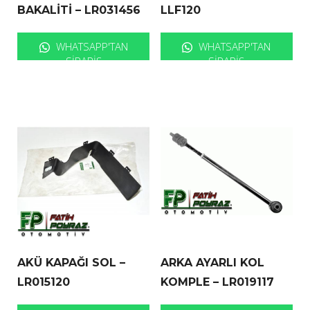
BAKALİTİ – LR031456
LLF120
WHATSAPP'TAN
WHATSAPP'TAN
SIPARIŞ
SIPARIŞ
AKÜ KAPAĞI SOL –
ARKA AYARLI KOL
LR015120
KOMPLE – LR019117