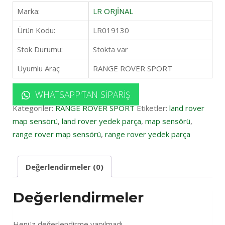
Marka:
LR ORJİNAL
Ürün Kodu:
LR019130
Stok Durumu:
Stokta var
Uyumlu Araç
RANGE ROVER SPORT
WHATSAPP'TAN SIPARIŞ
Kategoriler:
RANGE ROVER SPORT
Etiketler:
land rover
map sensörü
,
land rover yedek parça
,
map sensörü
,
range rover map sensörü
,
range rover yedek parça
Değerlendirmeler (0)
Değerlendirmeler
Henüz değerlendirme yapılmadı.