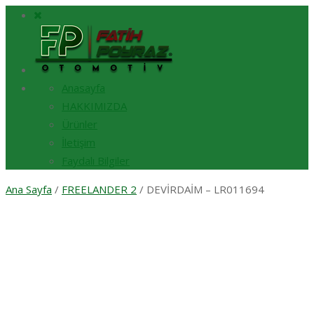
Anasayfa
HAKKIMIZDA
Ürünler
İletişim
Faydalı Bilgiler
Ana Sayfa
/
FREELANDER 2
/ DEVİRDAİM – LR011694