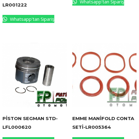
Whatsapp'tan Sipariş
LR001222
Whatsapp'tan Sipariş
PİSTON SEGMAN STD-
EMME MANİFOLD CONTA
LFL000620
SETİ-LR005364