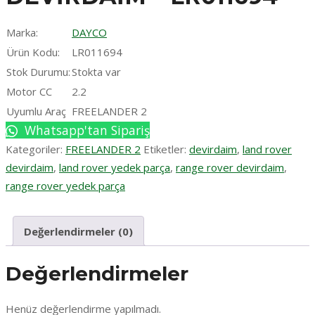
Marka:
DAYCO
Ürün Kodu:
LR011694
Stok Durumu:
Stokta var
Motor CC
2.2
Uyumlu Araç
FREELANDER 2
Whatsapp'tan Sipariş
Kategoriler:
FREELANDER 2
Etiketler:
devirdaim
,
land rover
devirdaim
,
land rover yedek parça
,
range rover devirdaim
,
range rover yedek parça
Değerlendirmeler (0)
Değerlendirmeler
Henüz değerlendirme yapılmadı.