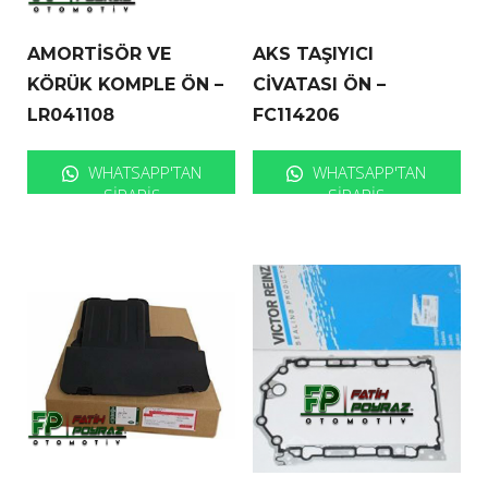
AMORTİSÖR VE
AKS TAŞIYICI
KÖRÜK KOMPLE ÖN –
CİVATASI ÖN –
LR041108
FC114206
WHATSAPP'TAN
WHATSAPP'TAN
SIPARIŞ
SIPARIŞ