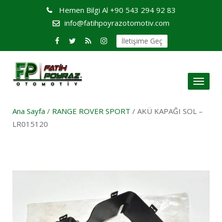
Hemen Bilgi Al
+90 543 294 92 83
info@fatihpoyrazotomotiv.com
İletişime Geç
Toggl
naviga
Ana Sayfa
/
RANGE ROVER SPORT
/ AKÜ KAPAĞI SOL –
LR015120