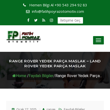
Hemen Bilgi Al
+90 543 294 92 83
info@fatihpoyrazotomotiv.com
İletişime Geç
Toggl
naviga
RANGE ROVER YEDEK PARÇA MASLAK – LAND
ROVER YEDEK PARÇA MASLAK
Home
/
Faydalı Bilgiler
/
Range Rover Yedek Parça...
Ocak 27, 2025
range
Faydalı Bilgiler