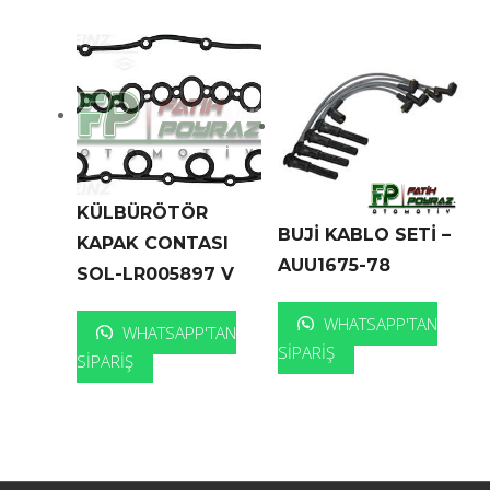
KÜLBÜRÖTÖR
BUJİ KABLO SETİ –
KAPAK CONTASI
AUU1675-78
SOL-LR005897 V
WHATSAPP'TAN
WHATSAPP'TAN
SIPARIŞ
SIPARIŞ