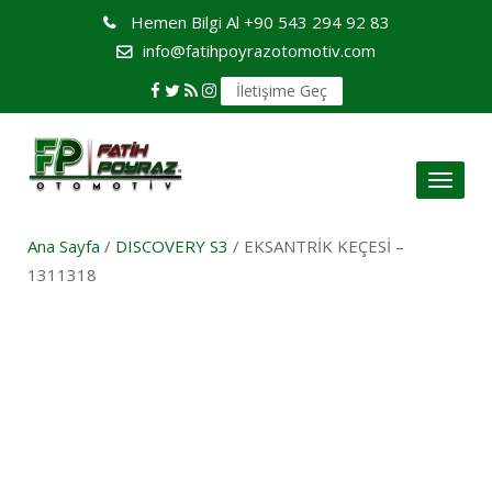
Hemen Bilgi Al
+90 543 294 92 83
info@fatihpoyrazotomotiv.com
İletişime Geç
Toggl
naviga
Ana Sayfa
/
DISCOVERY S3
/ EKSANTRİK KEÇESİ –
1311318