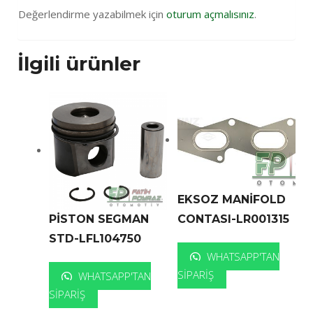
Değerlendirme yazabilmek için
oturum açmalısınız
.
İlgili ürünler
EKSOZ MANİFOLD
CONTASI-LR001315
PİSTON SEGMAN
STD-LFL104750
WHATSAPP'TAN
SIPARIŞ
WHATSAPP'TAN
SIPARIŞ