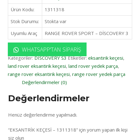
Ürün Kodu:
1311318
Stok Durumu:
Stokta var
Uyumlu Araç
RANGE ROVER SPORT – DİSCOVERY 3
WHATSAPP'TAN SIPARIŞ
Kategoriler:
DISCOVERY S3
Etiketler:
eksantirik keçesi
,
land rover eksantirik keçesi
,
land rover yedek parça
,
range rover eksantirik keçesi
,
range rover yedek parça
Değerlendirmeler (0)
Değerlendirmeler
Henüz değerlendirme yapılmadı.
“EKSANTRİK KEÇESİ – 1311318” için yorum yapan ilk kişi
siz olun