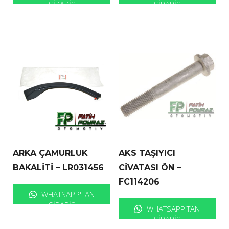
SIPARIŞ
SIPARIŞ
ARKA ÇAMURLUK
AKS TAŞIYICI
BAKALİTİ – LR031456
CİVATASI ÖN –
FC114206
WHATSAPP'TAN
SIPARIŞ
WHATSAPP'TAN
SIPARIŞ