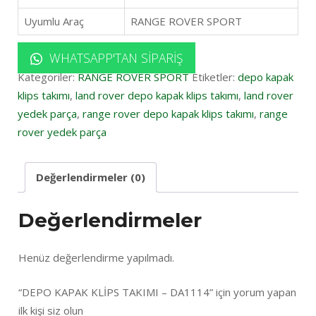
Uyumlu Araç
RANGE ROVER SPORT
WHATSAPP'TAN SIPARIŞ
Kategoriler:
RANGE ROVER SPORT
Etiketler:
depo kapak
klips takımı
,
land rover depo kapak klips takımı
,
land rover
yedek parça
,
range rover depo kapak klips takımı
,
range
rover yedek parça
Değerlendirmeler (0)
Değerlendirmeler
Henüz değerlendirme yapılmadı.
“DEPO KAPAK KLİPS TAKIMI – DA1114” için yorum yapan
ilk kişi siz olun