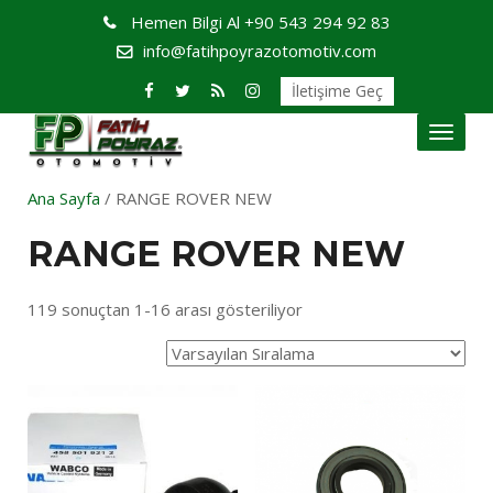
Hemen Bilgi Al
+90 543 294 92 83
info@fatihpoyrazotomotiv.com
İletişime Geç
Toggl
naviga
Ana Sayfa
/ RANGE ROVER NEW
RANGE ROVER NEW
119 sonuçtan 1-16 arası gösteriliyor