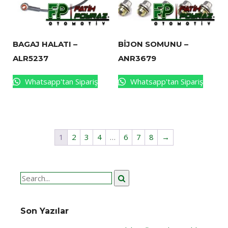
BAGAJ HALATI –
BİJON SOMUNU –
ALR5237
ANR3679
Whatsapp'tan Sipariş
Whatsapp'tan Sipariş
1
2
3
4
…
6
7
8
→
Search
for:
Son Yazılar