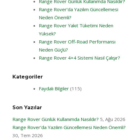
Range Rover Günlük Kullanımda Nasıldır?
Range Rover’da Yazılım Güncellemesi
Neden Önemli?
Range Rover Yakıt Tüketimi Neden
Yüksek?
Range Rover Off-Road Performansı
Neden Güçlü?
Range Rover 4×4 Sistemi Nasıl Çalışır?
Kategoriler
Faydalı Bilgiler
(115)
Son Yazılar
Range Rover Günlük Kullanımda Nasıldır?
5, Ağu 2026
Range Rover’da Yazılım Güncellemesi Neden Önemli?
30, Tem 2026