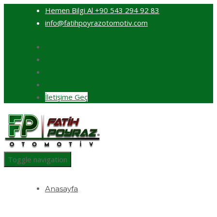
Hemen Bilgi Al
+90 543 294 92 83
info@fatihpoyrazotomotiv.com
İletişime Geç
Toggle navigation
Anasayfa