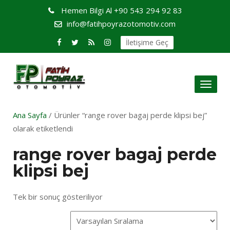
Hemen Bilgi Al
+90 543 294 92 83
info@fatihpoyrazotomotiv.com
İletişime Geç
Toggl
naviga
Ana Sayfa
/ Ürünler “range rover bagaj perde klipsi bej”
olarak etiketlendi
range rover bagaj perde
klipsi bej
Tek bir sonuç gösteriliyor