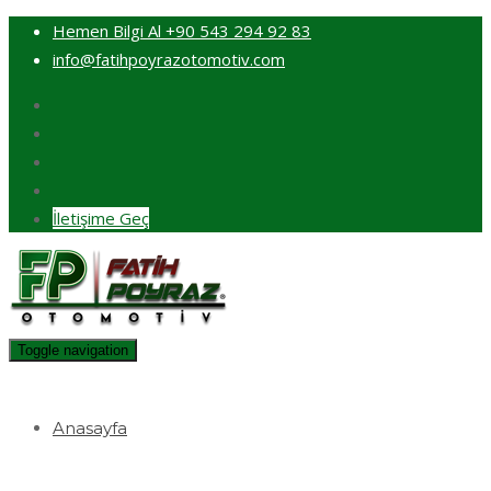
Hemen Bilgi Al
+90 543 294 92 83
info@fatihpoyrazotomotiv.com
İletişime Geç
Toggle navigation
Anasayfa