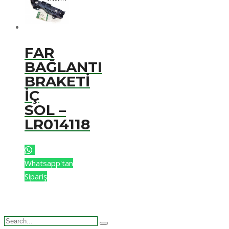
FAR
BAĞLANTI
BRAKETİ
İÇ
SOL –
LR014118
Whatsapp'tan
Sipariş
Search