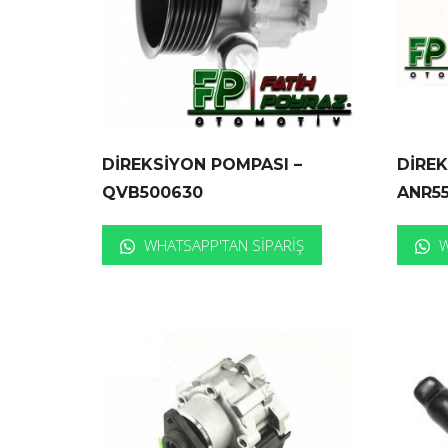
DİREKSİYON POMPASI –
DİREK
QVB500630
ANR5
WHATSAPP'TAN SIPARIŞ
W