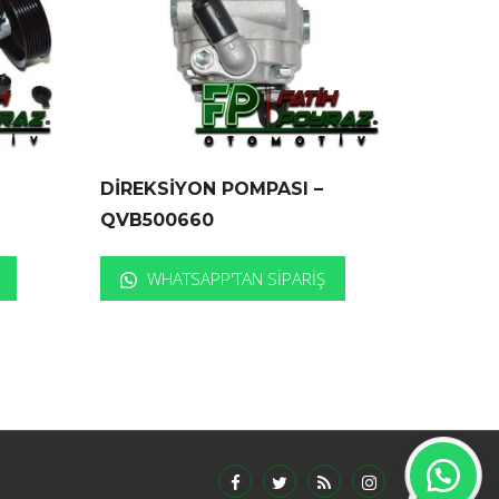
DİREKSİYON POMPASI –
QVB500660
WHATSAPP'TAN SIPARIŞ