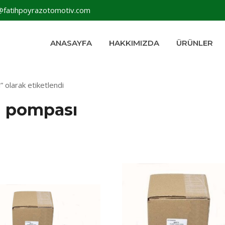
@fatihpoyrazotomotiv.com
ANASAYFA
HAKKIMIZDA
ÜRÜNLER
 olarak etiketlendi
n pompası