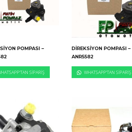
SİYON POMPASI –
DİREKSİYON POMPASI –
582
ANR5582
HATSAPP'TAN SIPARIŞ
WHATSAPP'TAN SIPARIŞ