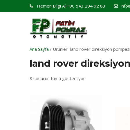
Hemen Bilgi Al
+90 543 294 92 83
info
Ana Sayfa
/ Ürünler “land rover direksiyon pompası”
land rover direksiyo
8 sonucun tümü gösteriliyor