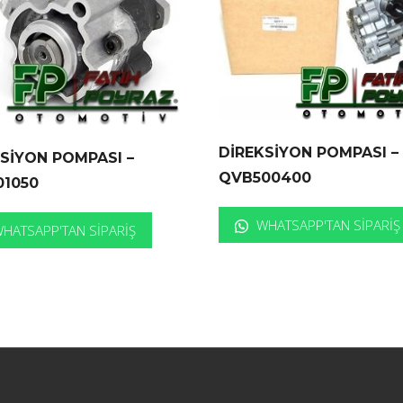
DİREKSİYON POMPASI –
SİYON POMPASI –
QVB500400
01050
WHATSAPP'TAN SIPARIŞ
HATSAPP'TAN SIPARIŞ