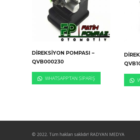
DİREKSİYON POMPASI –
DİREK
QVB000230
QVB1
WHATSAPP'TAN SIPARIŞ
W
© 2022. Tüm hakları saklıdır! RADYAN MEDYA