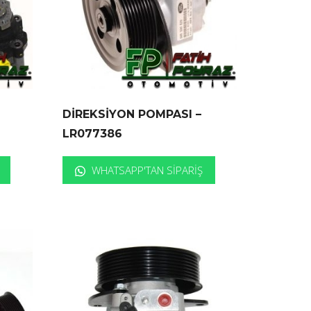
DİREKSİYON POMPASI –
LR077386
WHATSAPP'TAN SIPARIŞ