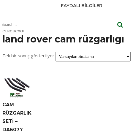
FAYDALI BILGILER
earch
Ana Sayfa
/ Ürünler “land rover cam rüzgarlıgı” olarak
or:
etiketlendi
land rover cam rüzgarlıgı
Tek bir sonuç gösteriliyor
CAM
RÜZGARLIK
SETİ –
DA6077