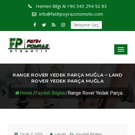
Hemen Bilgi Al
+90 543 294 92 83
info@fatihpoyrazotomotiv.com
İletişime Geç
Toggl
naviga
RANGE ROVER YEDEK PARÇA MUĞLA – LAND
ROVER YEDEK PARÇA MUĞLA
Home
/
Faydalı Bilgiler
/
Range Rover Yedek Parça...
Ocak 7, 2025
range
Faydalı Bilgiler